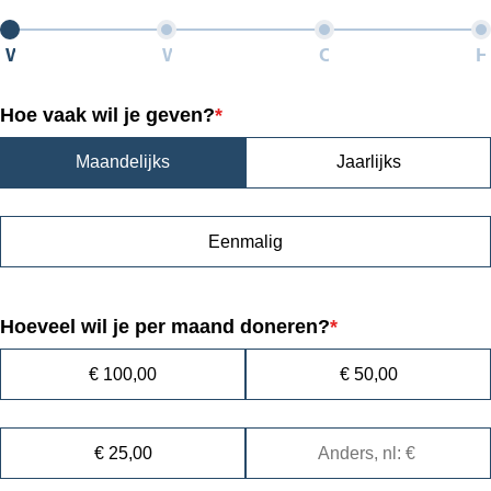
Sla
links
Huidig:
Wat wil je geven?
Wie ben je?
Contactgegevens
H
over
Hoe vaak wil je geven?
*
Spring
naar
Maandelijks
Jaarlijks
de
inhoud
Eenmalig
Hoeveel wil je per maand doneren?
*
€ 100,00
€ 50,00
€ 25,00